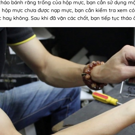
tháo bánh răng trống của hộp mực, bạn cần sử dụng một 
 hộp mực chưa được nạp mực, bạn cần kiểm tra xem có 
 hay không. Sau khi đã vặn các chốt, bạn tiếp tục tháo 