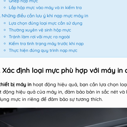
Ghép hộp mực
Lắp hộp mực vào máy và in kiểm tra
Những điều cần lưu ý khi nạp mực máy in
Lựa chọn đúng loại mực cần sử dụng
Thường xuyên vệ sinh hộp mực
Tránh làm rơi vãi mực ra ngoài
Kiểm tra tình trạng máy trước khi nạp
Thực hiện đúng quy trình nạp mực
. Xác định loại mực phù hợp với máy in
thiết bị máy in
hoạt động hiệu quả, bạn cần lựa chọn lo
t động hiệu quả của máy in, đảm bảo bản in sắc nét và
dụng mực in riêng để đảm bảo sự tương thích.