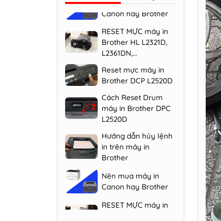
RESET MỰC máy in
Brother HL L2321D,
L2361DN,...
Reset mực máy in
Brother DCP L2520D
Cách Reset Drum
máy in Brother DPC
L2520D
Hướng dẫn hủy lệnh
in trên máy in
Brother
Nên mua máy in
Canon hay Brother
RESET MỰC máy in
Brother HL L2321D,
L2361DN,...