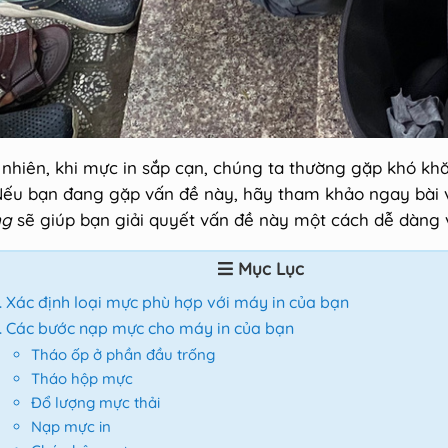
 nhiên, khi mực in sắp cạn, chúng ta thường gặp khó khă
Nếu bạn đang gặp vấn đề này, hãy tham khảo ngay bài v
ng
sẽ giúp bạn giải quyết vấn đề này một cách dễ dàng 
Mục Lục
Xác định loại mực phù hợp với máy in của bạn
Các bước nạp mực cho máy in của bạn
Tháo ốp ở phần đầu trống
Tháo hộp mực
Đổ lượng mực thải
Nạp mực in