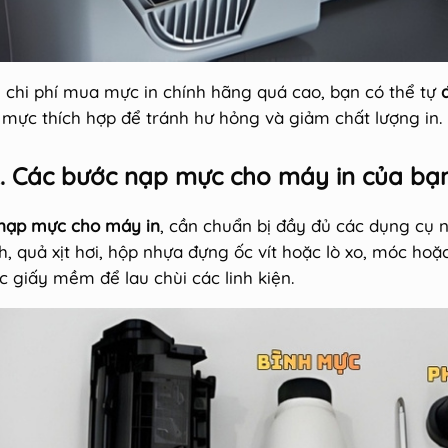
 chi phí mua mực in chính hãng quá cao, bạn có thể tự
i mực thích hợp để tránh hư hỏng và giảm chất lượng in.
. Các bước nạp mực cho máy in của bạ
nạp mực cho máy in
, cần chuẩn bị đầy đủ các dụng cụ n
h, quả xịt hơi, hộp nhựa đựng ốc vít hoặc lò xo, móc hoặ
c giấy mềm để lau chùi các linh kiện.