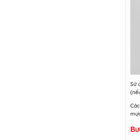
Sử 
(nế
Các
mực
Bư