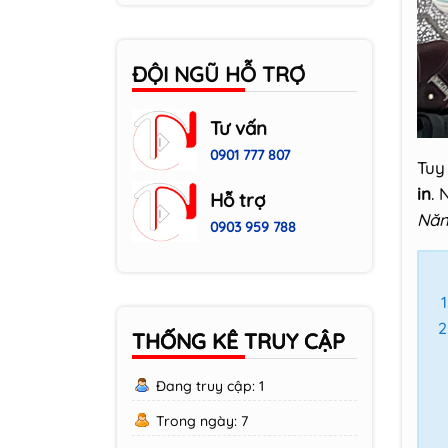
Reset mực máy in
Brother DCP L2520D
Cách Reset Drum
ĐỘI NGŨ HỖ TRỢ
máy in Brother DPC
L2520D
Tư vấn
0901 777 807
Tuy
in
. 
Hỗ trợ
Nă
0903 959 788
THỐNG KÊ TRUY CẬP
Đang truy cập: 1
Trong ngày: 7