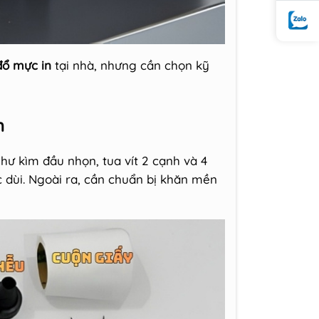
đổ mực in
tại nhà, nhưng cần chọn kỹ
n
hư kìm đầu nhọn, tua vít 2 cạnh và 4
c dùi. Ngoài ra, cần chuẩn bị khăn mền