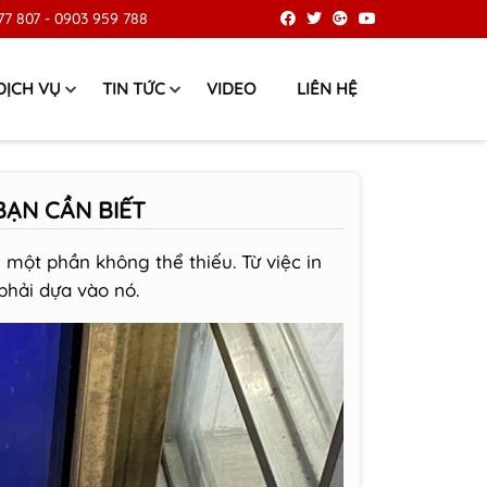
77 807
-
0903 959 788
DỊCH VỤ
TIN TỨC
VIDEO
LIÊN HỆ
BẠN CẦN BIẾT
 một phần không thể thiếu. Từ việc in
phải dựa vào nó.