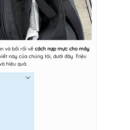
n và bối rối về
cách nạp mực cho máy
iết này của chúng tôi, dưới đây
Triệu
và hiệu quả.