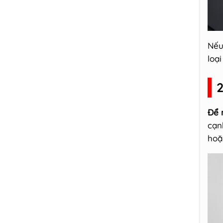
Nếu
loạ
2
Để 
cạn
hoặ