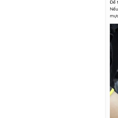
Để 
Nếu
mực