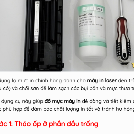
dụng lọ mực in chính hãng dành cho
máy in laser
đen tr
u có) và chổi sơn để làm sạch các bụi bẩn và mực thừa tr
 dụng cụ này giúp
đổ mực máy in
dễ dàng và tiết kiệm c
 phù hợp để đảm bảo chất lượng in tốt và tránh hư hỏn
ớc 1: Tháo ốp ở phần đầu trống