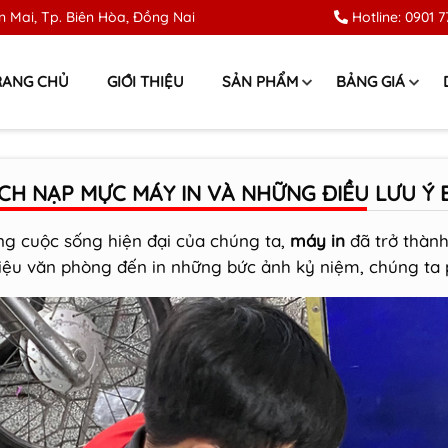
 Mai, Tp. Biên Hòa, Đồng Nai
Hotline:
0901 7
RANG CHỦ
GIỚI THIỆU
SẢN PHẨM
BẢNG GIÁ
CH NẠP MỰC MÁY IN VÀ NHỮNG ĐIỀU LƯU Ý 
ng cuộc sống hiện đại của chúng ta,
máy in
đã trở thành
 liệu văn phòng đến in những bức ảnh kỷ niệm, chúng ta 