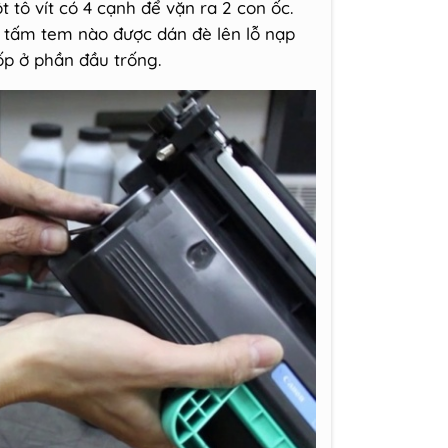
tô vít có 4 cạnh để vặn ra 2 con ốc.
tấm tem nào được dán đè lên lỗ nạp
ốp ở phần đầu trống.