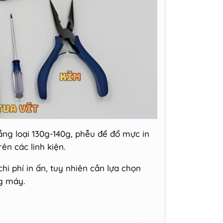
ắng loại 130g-140g, phễu để đổ mực in
ên các linh kiện.
hi phí in ấn, tuy nhiên cần lựa chọn
g máy.