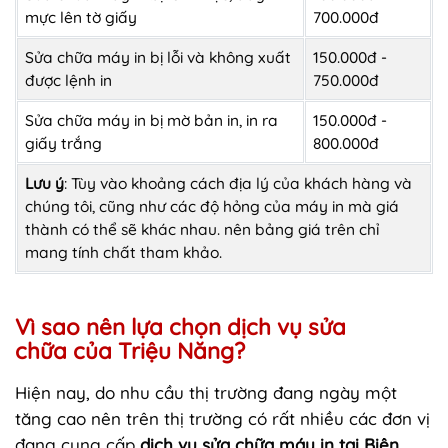
mực lên tờ giấy
700.000đ
Sửa chữa máy in bị lỗi và không xuất
150.000đ -
được lệnh in
750.000đ
Sửa chữa máy in bị mờ bản in, in ra
150.000đ -
giấy trắng
800.000đ
Lưu ý
: Tùy vào khoảng cách địa lý của khách hàng và
chúng tôi, cũng như các độ hỏng của máy in mà giá
thành có thể sẽ khác nhau. nên bảng giá trên chỉ
mang tính chất tham khảo.
Vì sao nên lựa chọn dịch vụ sửa
chữa của Triệu Năng?
Hiện nay, do nhu cầu thị trường đang ngày một
tăng cao nên trên thị trường có rất nhiều các đơn vị
đang cung cấp
dịch vụ sửa chữa máy in tại Biên