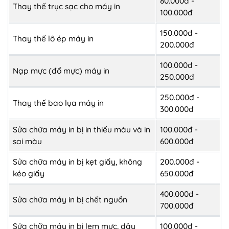
80.000đ -
Thay thế trục sạc cho máy in
100.000đ
150.000đ -
Thay thế lô ép máy in
200.000đ
100.000đ -
Nạp mực (đổ mực) máy in
250.000đ
250.000đ -
Thay thế bao lụa máy in
300.000đ
Sửa chữa máy in bị in thiếu màu và in
100.000đ -
sai màu
600.000đ
Sửa chữa máy in bị kẹt giấy, không
200.000đ -
kéo giấy
650.000đ
400.000đ -
Sửa chữa máy in bị chết nguồn
700.000đ
Sửa chữa máy in bị lem mực, dây
100.000đ -