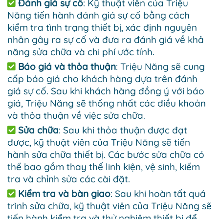
Đánh giá sự cố
: Kỹ thuật viên của Triệu
Năng tiến hành đánh giá sự cố bằng cách
kiểm tra tình trạng thiết bị, xác định nguyên
nhân gây ra sự cố và đưa ra đánh giá về khả
năng sửa chữa và chi phí ước tính.
Báo giá và thỏa thuận
: Triệu Năng sẽ cung
cấp báo giá cho khách hàng dựa trên đánh
giá sự cố. Sau khi khách hàng đồng ý với báo
giá, Triệu Năng sẽ thống nhất các điều khoản
và thỏa thuận về việc sửa chữa.
Sửa chữa
: Sau khi thỏa thuận được đạt
được, kỹ thuật viên của Triệu Năng sẽ tiến
hành sửa chữa thiết bị. Các bước sửa chữa có
thể bao gồm thay thế linh kiện, vệ sinh, kiểm
tra và chỉnh sửa các cài đặt.
Kiểm tra và bàn giao
: Sau khi hoàn tất quá
trình sửa chữa, kỹ thuật viên của Triệu Năng sẽ
tiến hành kiểm tra và thử nghiệm thiết bị để