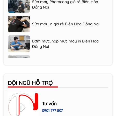
Sửa máy in giá rẻ Biên Hòa Đồng Nai
Bơm mực, nạp mực máy in Biên Hòa
Đồng Nai
Mua bán trao đổi máy in cũ Biên Hòa
Cho thuê máy photocopy Biên Hòa
ĐỘI NGŨ HỖ TRỢ
Máy in cũ hàng nội địa Nhật giá rẻ, chất
lượng cao
Tư vấn
0901 777 807
Sửa máy Photocopy giá rẻ Biên Hòa