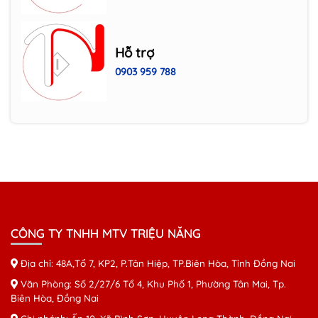
Đồng Nai
Sửa máy in giá rẻ Biên Hòa Đồng Nai
Hỗ trợ
0903 959 788
CÔNG TY TNHH MTV TRIỆU NĂNG
Địa chỉ: 48A,Tổ 7, KP2, P.Tân Hiệp, TP.Biên Hòa, Tỉnh Đồng Nai
Văn Phòng: Số 2/27/6 Tổ 4, Khu Phố 1, Phường Tân Mai, Tp.
Biên Hòa, Đồng Nai