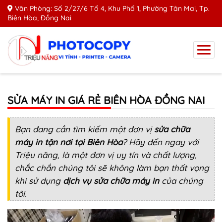
Văn Phòng: Số 2/27/6 Tổ 4, Khu Phố 1, Phường Tân Mai, Tp.
Biên Hòa, Đồng Nai
SỬA MÁY IN GIÁ RẺ BIÊN HÒA ĐỒNG NAI
Bạn đang cần tìm kiếm một đơn vị
sửa chữa
máy in tận nơi tại Biên Hòa
? Hãy đến ngay với
Triệu năng
, là một đơn vị uy tín và chất lượng,
chắc chắn chúng tôi sẽ không làm bạn thất vọng
khi sử dụng
dịch vụ sửa chữa máy in
của chúng
tôi.