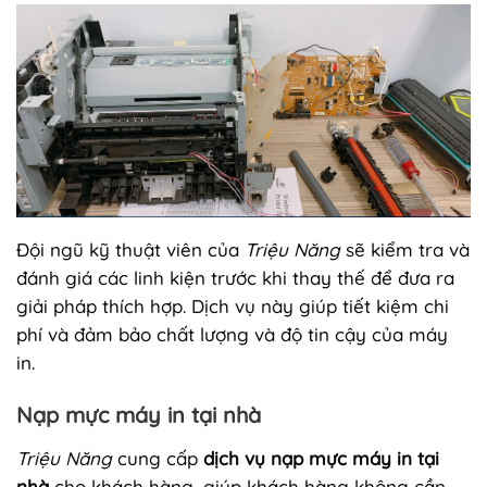
Đội ngũ kỹ thuật viên của
Triệu Năng
sẽ kiểm tra và
đánh giá các linh kiện trước khi thay thế để đưa ra
giải pháp thích hợp. Dịch vụ này giúp tiết kiệm chi
phí và đảm bảo chất lượng và độ tin cậy của máy
in.
Nạp mực máy in tại nhà
Triệu Năng
cung cấp
dịch vụ nạp mực máy in tại
nhà
cho khách hàng, giúp khách hàng không cần