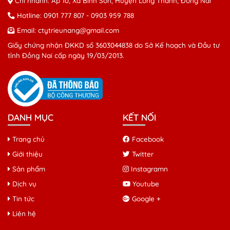
Chi nhánh: Ấp 10, Xã Bình Sơn, Huyện Long Thành, Đồng Nai
Hotline:
0901 777 807
-
0903 959 788
Email:
ctytrieunang@gmail.com
Giấy chứng nhận ĐKKD số 3603044838 do Sở Kế hoạch và Đầu tư
tỉnh Đồng Nai cấp ngày 19/03/2013.
DANH MỤC
KẾT NỐI
Trang chủ
Facebook
Giới thiệu
Twitter
Sản phẩm
Instagramn
Dịch vụ
Youtube
Tin tức
Google +
Liên hệ