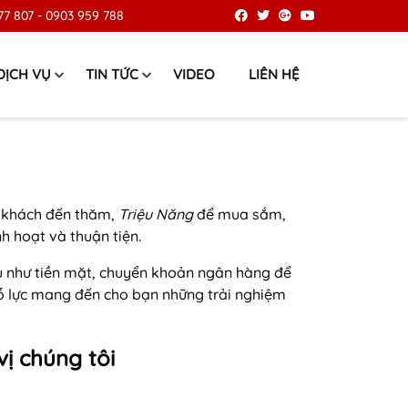
77 807
-
0903 959 788
DỊCH VỤ
TIN TỨC
VIDEO
LIÊN HỆ
ý khách đến thăm,
Triệu Năng
để mua sắm,
h hoạt và thuận tiện.
au như tiền mặt, chuyển khoản ngân hàng để
nỗ lực mang đến cho bạn những trải nghiệm
ị chúng tôi