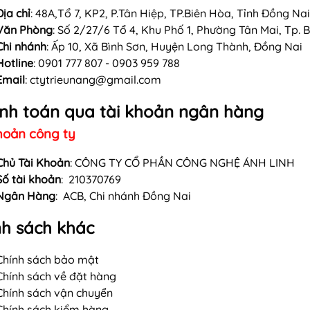
Địa chỉ
: 48A,Tổ 7, KP2, P.Tân Hiệp, TP.Biên Hòa, Tỉnh Đồng Nai
Văn Phòng
: Số 2/27/6 Tổ 4, Khu Phố 1, Phường Tân Mai, Tp. 
Chi nhánh
: Ấp 10, Xã Bình Sơn, Huyện Long Thành, Đồng Nai
Hotline
: 0901 777 807 - 0903 959 788
Email
:
ctytrieunang@gmail.com
nh toán qua tài khoản ngân hàng
hoản công ty
Chủ Tài Khoản
: CÔNG TY CỔ PHẦN CÔNG NGHỆ ÁNH LINH
Số tài khoản
: 210370769
Ngân Hàng
: ACB, Chi nhánh Đồng Nai
nh sách khác
Chính sách bảo mật
Chính sách về đặt hàng
Chính sách vận chuyển
Chính sách kiểm hàng