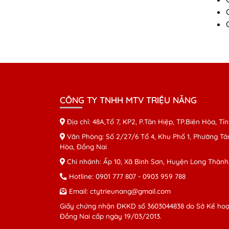
CÔNG TY TNHH MTV TRIỆU NĂNG
Địa chỉ: 48A,Tổ 7, KP2, P.Tân Hiệp, TP.Biên Hòa, T
Văn Phòng: Số 2/27/6 Tổ 4, Khu Phố 1, Phường Tân
Hòa, Đồng Nai
Chi nhánh: Ấp 10, Xã Bình Sơn, Huyện Long Thành
Hotline:
0901 777 807
-
0903 959 788
Email:
ctytrieunang@gmail.com
Giấy chứng nhận ĐKKD số 3603044838 do Sở Kế hoạc
Đồng Nai cấp ngày 19/03/2013.