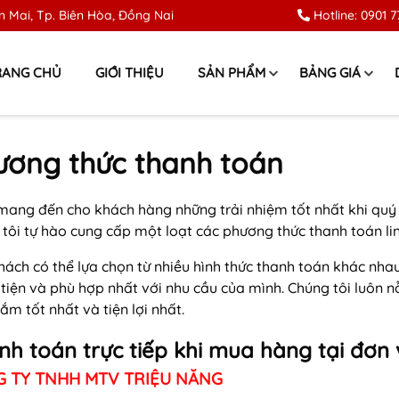
 Mai, Tp. Biên Hòa, Đồng Nai
Hotline:
0901 7
RANG CHỦ
GIỚI THIỆU
SẢN PHẨM
BẢNG GIÁ
ương thức thanh toán
mang đến cho khách hàng những trải nhiệm tốt nhất khi qu
tôi tự hào cung cấp một loạt các phương thức thanh toán lin
hách có thể lựa chọn từ nhiều hình thức thanh toán khác nh
 tiện và phù hợp nhất với nhu cầu của mình. Chúng tôi luôn 
m tốt nhất và tiện lợi nhất.
h toán trực tiếp khi mua hàng tại đơn v
 TY TNHH MTV TRIỆU NĂNG