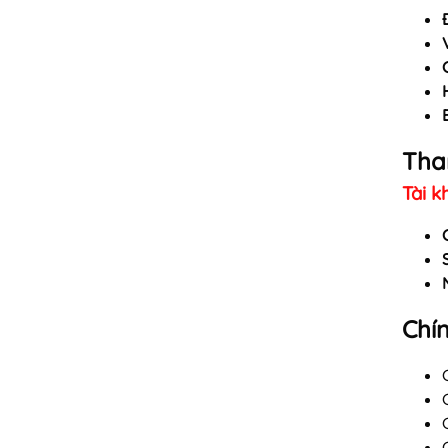
Tha
Tài k
Chí