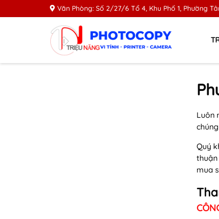
Văn Phòng: Số 2/27/6 Tổ 4, Khu Phố 1, Phường Tân
T
Ph
Luôn 
chúng 
Quý k
thuận
mua sắ
Than
CÔNG