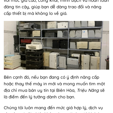
với mức giá cao, công khai, minh bạch và hoàn toàn
đáng tin cậy, giúp bạn dễ dàng trao đổi và nâng
cấp thiết bị mà không lo về giá.
Bên cạnh đó, nếu bạn đang có ý định nâng cấp
hoặc thay thế máy in mới và mong muốn tìm một
địa chỉ mua bán uy tín tại Biên Hòa,
Triệu Năng
sẽ
là điểm đến lý tưởng dành cho bạn.
Chúng tôi luôn mang đến mức giá hợp lý, dịch vụ