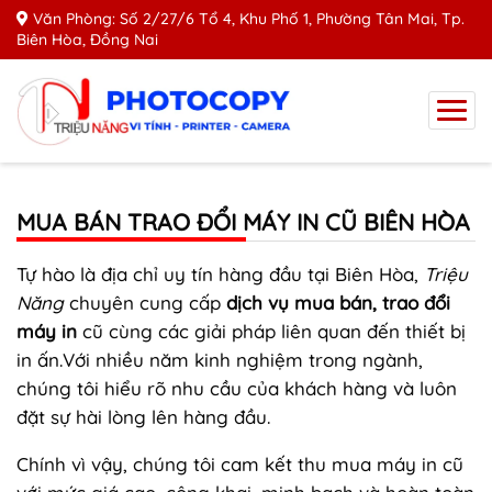
Văn Phòng: Số 2/27/6 Tổ 4, Khu Phố 1, Phường Tân Mai, Tp.
Biên Hòa, Đồng Nai
MUA BÁN TRAO ĐỔI MÁY IN CŨ BIÊN HÒA
Tự hào là địa chỉ uy tín hàng đầu tại Biên Hòa,
Triệu
Năng
chuyên cung cấp
dịch vụ mua bán, trao đổi
máy in
cũ cùng các giải pháp liên quan đến thiết bị
in ấn.Với nhiều năm kinh nghiệm trong ngành,
chúng tôi hiểu rõ nhu cầu của khách hàng và luôn
đặt sự hài lòng lên hàng đầu.
Chính vì vậy, chúng tôi cam kết thu mua máy in cũ