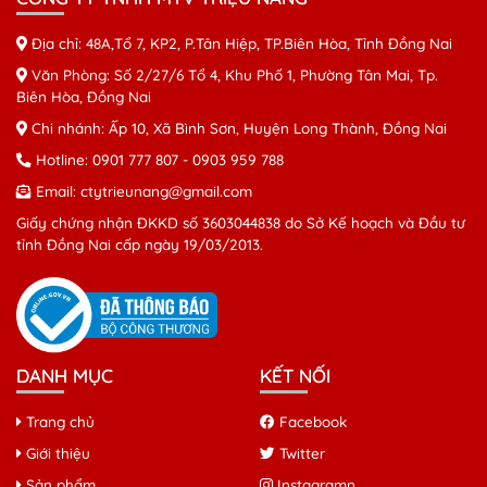
Địa chỉ: 48A,Tổ 7, KP2, P.Tân Hiệp, TP.Biên Hòa, Tỉnh Đồng Nai
Văn Phòng: Số 2/27/6 Tổ 4, Khu Phố 1, Phường Tân Mai, Tp.
Biên Hòa, Đồng Nai
Chi nhánh: Ấp 10, Xã Bình Sơn, Huyện Long Thành, Đồng Nai
Hotline:
0901 777 807
-
0903 959 788
Email:
ctytrieunang@gmail.com
Giấy chứng nhận ĐKKD số 3603044838 do Sở Kế hoạch và Đầu tư
tỉnh Đồng Nai cấp ngày 19/03/2013.
DANH MỤC
KẾT NỐI
Trang chủ
Facebook
Giới thiệu
Twitter
Sản phẩm
Instagramn