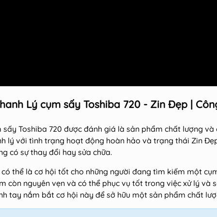
hanh Lý cụm sấy Toshiba 720 - Zin Đẹp | Côn
 sấy Toshiba 720 được đánh giá là sản phẩm chất lượng và
h lý với tình trạng hoạt động hoàn hảo và trạng thái Zin Đẹp
g có sự thay đổi hay sửa chữa.
có thể là cơ hội tốt cho những người đang tìm kiếm một cụm 
 còn nguyên vẹn và có thể phục vụ tốt trong việc xử lý và 
nh tay nắm bắt cơ hội này để sở hữu một sản phẩm chất lượn