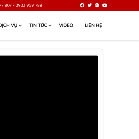
77 807
-
0903 959 788
DỊCH VỤ
TIN TỨC
VIDEO
LIÊN HỆ