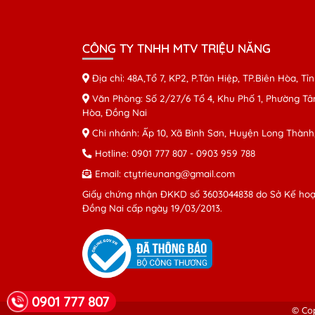
CÔNG TY TNHH MTV TRIỆU NĂNG
Địa chỉ: 48A,Tổ 7, KP2, P.Tân Hiệp, TP.Biên Hòa, T
Văn Phòng: Số 2/27/6 Tổ 4, Khu Phố 1, Phường Tân
Hòa, Đồng Nai
Chi nhánh: Ấp 10, Xã Bình Sơn, Huyện Long Thành
Hotline:
0901 777 807
-
0903 959 788
Email:
ctytrieunang@gmail.com
Giấy chứng nhận ĐKKD số 3603044838 do Sở Kế hoạc
Đồng Nai cấp ngày 19/03/2013.
0901 777 807
© Co