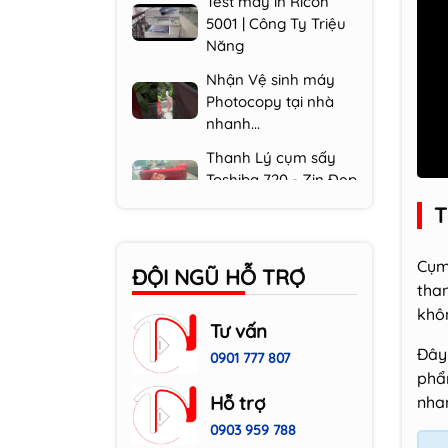
5001 | Công Ty Triệu
Năng
Nhận Vệ sinh máy
Photocopy tại nhà
nhanh...
Thanh Lý cụm sấy
Toshiba 720 - Zin Đẹp
| Công...
T
Chuyên Thay mực -
Test mực máy in tại
Cụm
nhà |...
ĐỘI NGŨ HỖ TRỢ
than
khôn
Tư vấn
Đây 
0901 777 807
phẩm
Hỗ trợ
nha
0903 959 788