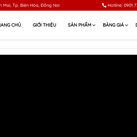
 Mai, Tp. Biên Hòa, Đồng Nai
Hotline:
0901 7
RANG CHỦ
GIỚI THIỆU
SẢN PHẨM
BẢNG GIÁ