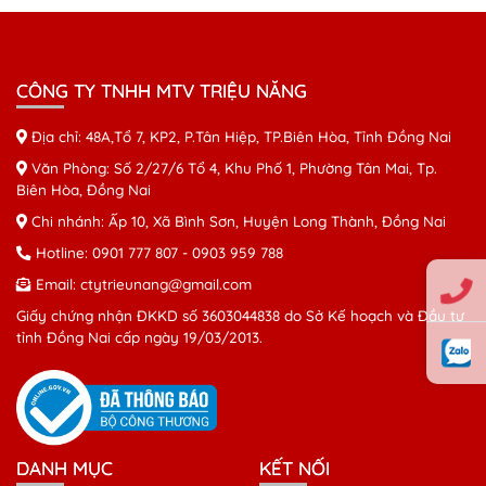
CÔNG TY TNHH MTV TRIỆU NĂNG
Địa chỉ: 48A,Tổ 7, KP2, P.Tân Hiệp, TP.Biên Hòa, Tỉnh Đồng Nai
Văn Phòng: Số 2/27/6 Tổ 4, Khu Phố 1, Phường Tân Mai, Tp.
Biên Hòa, Đồng Nai
Chi nhánh: Ấp 10, Xã Bình Sơn, Huyện Long Thành, Đồng Nai
Hotline:
0901 777 807
-
0903 959 788
Email:
ctytrieunang@gmail.com
Giấy chứng nhận ĐKKD số 3603044838 do Sở Kế hoạch và Đầu tư
tỉnh Đồng Nai cấp ngày 19/03/2013.
DANH MỤC
KẾT NỐI