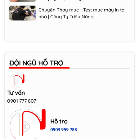
Chuyên Thay mực - Test mực máy in tại
nhà | Công Ty Triệu Năng
ĐỘI NGŨ HỖ TRỢ
Tư vấn
0901 777 807
Hỗ trợ
0903 959 788