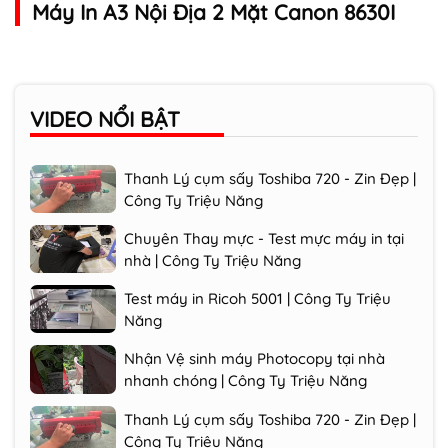
Máy In A3 Nội Địa 2 Mặt Canon 8630I
Test máy in Ricoh 5001 | Công Ty Triệu
Năng
Nhận Vệ sinh máy Photocopy tại nhà
VIDEO
NỔI BẬT
nhanh chóng | Công Ty Triệu Năng
Thanh Lý cụm sấy Toshiba 720 - Zin Đẹp |
Công Ty Triệu Năng
Chuyên Thay mực - Test mực máy in tại
nhà | Công Ty Triệu Năng
Test máy in Ricoh 5001 | Công Ty Triệu
Năng
Nhận Vệ sinh máy Photocopy tại nhà
nhanh chóng | Công Ty Triệu Năng
Thanh Lý cụm sấy Toshiba 720 - Zin Đẹp |
Công Ty Triệu Năng