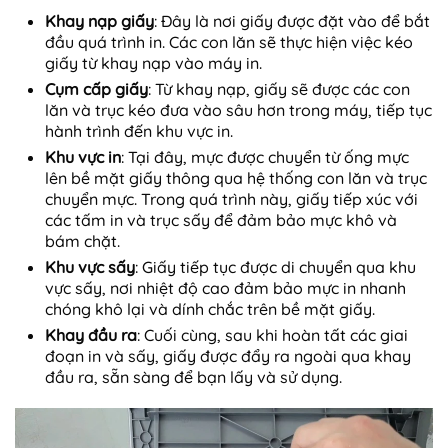
Khay nạp giấy
: Đây là nơi giấy được đặt vào để bắt
đầu quá trình in. Các con lăn sẽ thực hiện việc kéo
giấy từ khay nạp vào máy in.
Cụm cấp giấy
: Từ khay nạp, giấy sẽ được các con
lăn và trục kéo đưa vào sâu hơn trong máy, tiếp tục
hành trình đến khu vực in.
Khu vực in
: Tại đây, mực được chuyển từ ống mực
lên bề mặt giấy thông qua hệ thống con lăn và trục
chuyển mực. Trong quá trình này, giấy tiếp xúc với
các tấm in và trục sấy để đảm bảo mực khô và
bám chặt.
Khu vực sấy
: Giấy tiếp tục được di chuyển qua khu
vực sấy, nơi nhiệt độ cao đảm bảo mực in nhanh
chóng khô lại và dính chắc trên bề mặt giấy.
Khay đầu ra
: Cuối cùng, sau khi hoàn tất các giai
đoạn in và sấy, giấy được đẩy ra ngoài qua khay
đầu ra, sẵn sàng để bạn lấy và sử dụng.