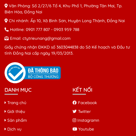
Văn Phòng: Số 2/27/6 Tổ 4, Khu Phố 1, Phường Tân Mai, Tp.
Biên Hòa, Đồng Nai
Chi nhánh: Ấp 10, Xã Bình Sơn, Huyện Long Thành, Đồng Nai
Hotline:
0901 777 807
-
0903 959 788
Email:
ctytrieunang@gmail.com
Giấy chứng nhận ĐKKD số 3603044838 do Sở Kế hoạch và Đầu tư
tỉnh Đồng Nai cấp ngày 19/03/2013.
DANH MỤC
KẾT NỐI
Trang chủ
Facebook
Giới thiệu
Twitter
Sản phẩm
Instagramn
Dịch vụ
Youtube