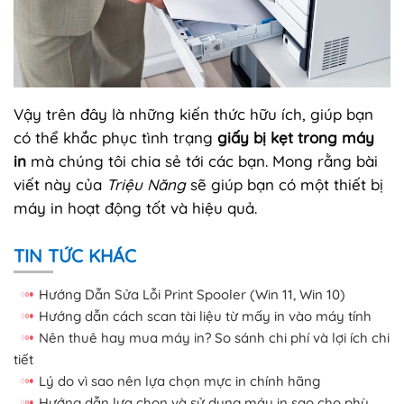
Vậy trên đây là những kiến thức hữu ích, giúp bạn
có thể khắc phục tình trạng
giấy bị kẹt trong máy
in
mà chúng tôi chia sẻ tới các bạn. Mong rằng bài
viết này của
Triệu Năng
sẽ giúp bạn có một thiết bị
máy in hoạt động tốt và hiệu quả.
TIN TỨC KHÁC
Hướng Dẫn Sửa Lỗi Print Spooler (Win 11, Win 10)
Hướng dẫn cách scan tài liệu từ mấy in vào máy tính
Nên thuê hay mua máy in? So sánh chi phí và lợi ích chi
tiết
Lý do vì sao nên lựa chọn mực in chính hãng
Hướng dẫn lựa chọn và sử dụng máy in sao cho phù