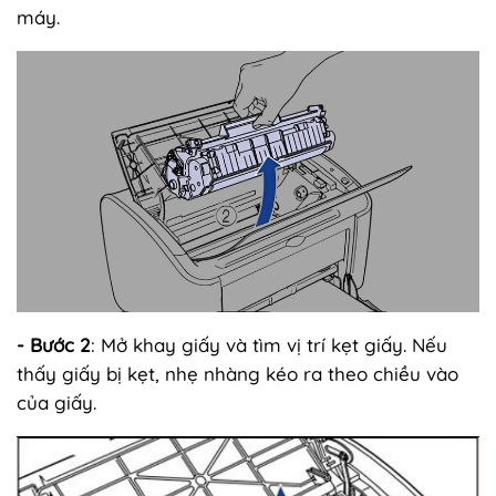
máy.
-
Bước 2
: Mở khay giấy và tìm vị trí kẹt giấy. Nếu
thấy giấy bị kẹt, nhẹ nhàng kéo ra theo chiều vào
của giấy.