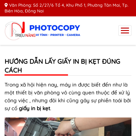
Văn Phòng: Số 2/27/6 Tổ 4, Khu Phố 1, Phường Tân Mai, Tp.
Biên Hòa, Đồng Nai
HƯỚNG DẪN LẤY GIẤY IN BỊ KẸT ĐÚNG
CÁCH
Trong xã hội hiện nay, máy in được biết đến như là
một thiết bị văn phòng vô cùng quen thuộc để xử lý
công việc , nhưng đôi khi cũng gây sự phiền toái bởi
sự cố
giấy in bị kẹt
.