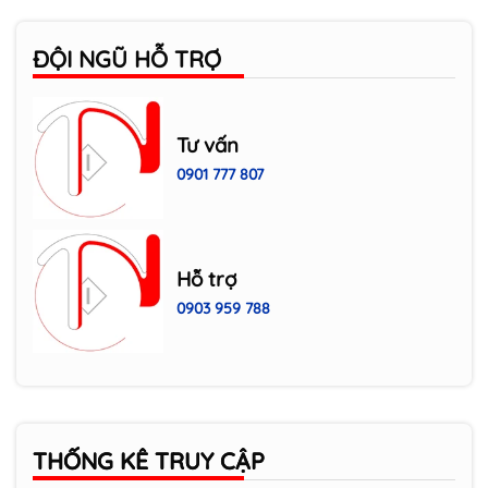
ĐỘI NGŨ HỖ TRỢ
Cách Reset Drum máy in Brother DPC
L2520D
Tư vấn
0901 777 807
Hỗ trợ
0903 959 788
THỐNG KÊ TRUY CẬP