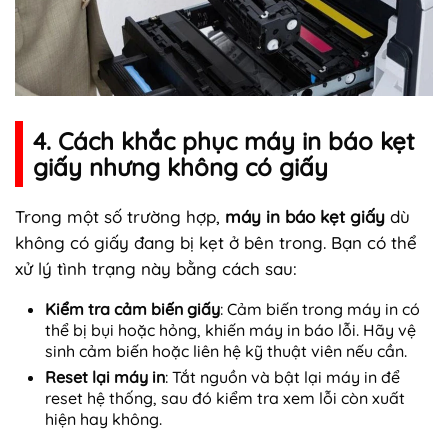
4. Cách khắc phục máy in báo kẹt
giấy nhưng không có giấy
Trong một số trường hợp,
máy in báo kẹt giấy
dù
không có giấy đang bị kẹt ở bên trong. Bạn có thể
xử lý tình trạng này bằng cách sau:
Kiểm tra cảm biến giấy
: Cảm biến trong máy in có
thể bị bụi hoặc hỏng, khiến máy in báo lỗi. Hãy vệ
sinh cảm biến hoặc liên hệ kỹ thuật viên nếu cần.
Reset lại máy in
: Tắt nguồn và bật lại máy in để
reset hệ thống, sau đó kiểm tra xem lỗi còn xuất
hiện hay không.