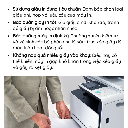
Sử dụng giấy in đúng tiêu chuẩn
: Đảm bảo chọn loại
giấy phù hợp với yêu cầu của máy in.
Bảo quản giấy in tốt
: Giữ giấy ở nơi khô ráo, tránh
để giấy bị ẩm hoặc nhăn nheo.
Bảo dưỡng máy in định kỳ
: Thường xuyên kiểm tra
và vệ sinh các bộ phận như lô sấy, trục kéo giấy để
máy luôn hoạt động tốt.
Không nạp quá nhiều giấy vào khay
: Điều này có
thể khiến máy in gặp khó khăn trong việc kéo giấy
và gây ra kẹt giấy.