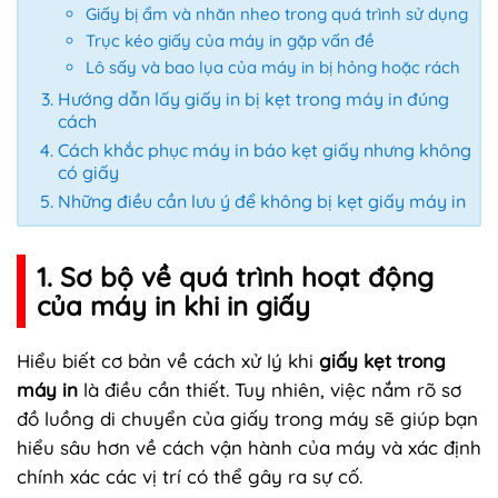
Giấy bị ẩm và nhăn nheo trong quá trình sử dụng
Trục kéo giấy của máy in gặp vấn đề
Lô sấy và bao lụa của máy in bị hỏng hoặc rách
Hướng dẫn lấy giấy in bị kẹt trong máy in đúng
cách
Cách khắc phục máy in báo kẹt giấy nhưng không
có giấy
Những điều cần lưu ý để không bị kẹt giấy máy in
1. Sơ bộ về quá trình hoạt động
của máy in khi in giấy
Hiểu biết cơ bản về cách xử lý khi
giấy kẹt trong
máy in
là điều cần thiết. Tuy nhiên, việc nắm rõ sơ
đồ luồng di chuyển của giấy trong máy sẽ giúp bạn
hiểu sâu hơn về cách vận hành của máy và xác định
chính xác các vị trí có thể gây ra sự cố.