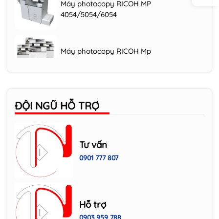
4054/5054/6054
Máy photocopy RICOH Mp
2554/3054/3554
Máy photocopy RICOH IM C3000/3500
ĐỘI NGŨ HỖ TRỢ
Máy photocopy RICOH MP 305+SPF
Tư vấn
0901 777 807
HP Laser đa năng LaserJet MFP 135w WiFi
(4ZB83A)
Máy in HP LaserJet Pro 400 Printer M401
Hỗ trợ
0903 959 788