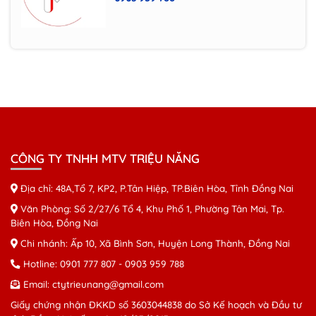
Máy in Canon LPB 6030W
Máy photocopy RICOH MP
4054/5054/6054
Máy photocopy RICOH Mp
CÔNG TY TNHH MTV TRIỆU NĂNG
2554/3054/3554
Địa chỉ: 48A,Tổ 7, KP2, P.Tân Hiệp, TP.Biên Hòa, Tỉnh Đồng Nai
Văn Phòng: Số 2/27/6 Tổ 4, Khu Phố 1, Phường Tân Mai, Tp.
Biên Hòa, Đồng Nai
Chi nhánh: Ấp 10, Xã Bình Sơn, Huyện Long Thành, Đồng Nai
Hotline:
0901 777 807
-
0903 959 788
Email:
ctytrieunang@gmail.com
Giấy chứng nhận ĐKKD số 3603044838 do Sở Kế hoạch và Đầu tư