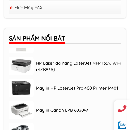
Mực Cho Máy In Ricoh Và Xerox
Mực Máy FAX
Mực Cho Máy In Samsung
Máy photocopy RICOH IM C3000/3500
SẢN PHẨM
NỔI BẬT
Máy photocopy RICOH MP 305+SPF
HP Laser đa năng LaserJet MFP 135w WiFi
(4ZB83A)
Máy in HP LaserJet Pro 400 Printer M401
Máy in Canon LPB 6030W
Máy photocopy RICOH MP