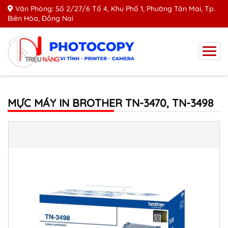
Văn Phòng: Số 2/27/6 Tổ 4, Khu Phố 1, Phường Tân Mai, Tp.
Biên Hòa, Đồng Nai
MỰC MÁY IN BROTHER TN-3470, TN-3498