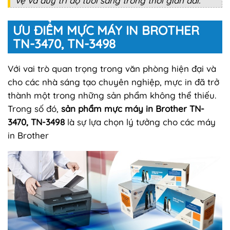
vệ và duy trì độ tươi sáng trong thời gian dài.
ƯU ĐIỂM MỰC MÁY IN BROTHER
TN-3470, TN-3498
Với vai trò quan trọng trong văn phòng hiện đại và
cho các nhà sáng tạo chuyên nghiệp, mực in đã trở
thành một trong những sản phẩm không thể thiếu.
Trong số đó,
sản phẩm mực máy in Brother TN-
3470, TN-3498
là sự lựa chọn lý tưởng cho các máy
in Brother