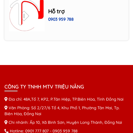
Hỗ trợ
Máy in HP LaserJet Pro 400 Printer M401
0903 959 788
Máy in Canon LPB 6030W
Máy photocopy RICOH MP
4054/5054/6054
Máy photocopy RICOH Mp
CÔNG TY TNHH MTV TRIỆU NĂNG
2554/3054/3554
Địa chỉ: 48A,Tổ 7, KP2, P.Tân Hiệp, TP.Biên Hòa, Tỉnh Đồng Nai
Văn Phòng: Số 2/27/6 Tổ 4, Khu Phố 1, Phường Tân Mai, Tp.
Biên Hòa, Đồng Nai
Chi nhánh: Ấp 10, Xã Bình Sơn, Huyện Long Thành, Đồng Nai
Hotline:
0901 777 807
-
0903 959 788