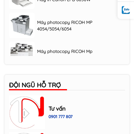
Máy photocopy RICOH MP
4054/5054/6054
Máy photocopy RICOH Mp
2554/3054/3554
Máy photocopy RICOH IM C3000/3500
ĐỘI NGŨ HỖ TRỢ
Máy photocopy RICOH MP 305+SPF
Tư vấn
0901 777 807
HP Laser đa năng LaserJet MFP 135w WiFi
(4ZB83A)