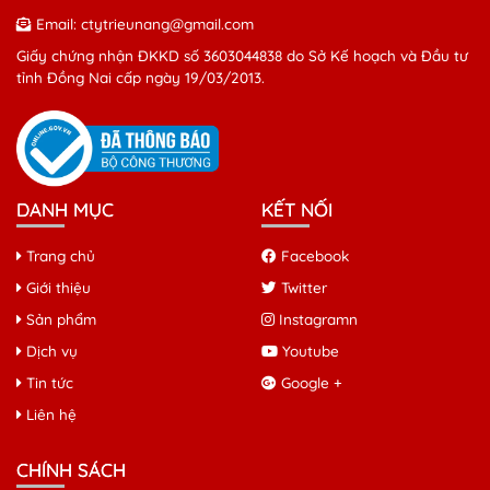
Email:
ctytrieunang@gmail.com
Giấy chứng nhận ĐKKD số 3603044838 do Sở Kế hoạch và Đầu tư
tỉnh Đồng Nai cấp ngày 19/03/2013.
DANH MỤC
KẾT NỐI
Trang chủ
Facebook
Giới thiệu
Twitter
Sản phẩm
Instagramn
Dịch vụ
Youtube
Tin tức
Google +
Liên hệ
CHÍNH SÁCH