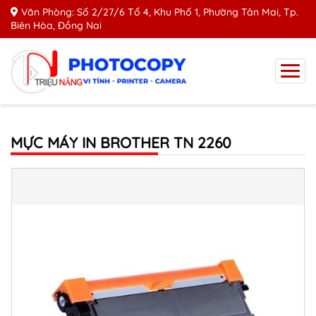
Văn Phòng: Số 2/27/6 Tổ 4, Khu Phố 1, Phường Tân Mai, Tp.
Biên Hòa, Đồng Nai
MỰC MÁY IN BROTHER TN 2260