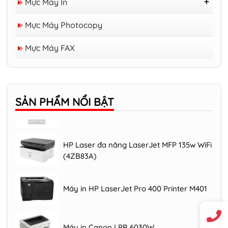
Mực Máy In
Mực Nước
Mực Máy Photocopy
Mực Máy In Brother
Mực Cho Máy In Ricoh Và Xerox
Mực Máy FAX
Mực Cho Máy In Samsung
Máy photocopy RICOH IM C3000/3500
SẢN PHẨM
NỔI BẬT
Máy photocopy RICOH MP 305+SPF
HP Laser đa năng LaserJet MFP 135w WiFi
(4ZB83A)
Máy in HP LaserJet Pro 400 Printer M401
Máy in Canon LPB 6030W