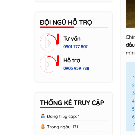
Brother DCP L2520D
Cách Reset Drum
ĐỘI NGŨ HỖ TRỢ
máy in Brother DPC
L2520D
Chí
Tư vấn
đầu
0901 777 807
mìn
Hỗ trợ
0903 959 788
THỐNG KÊ TRUY CẬP
Đang truy cập: 1
Trong ngày: 171