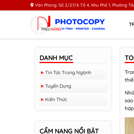
Văn Phòng: Số 2/27/6 Tổ 4, Khu Phố 1, Phường Tân
T
DANH MỤC
TO
Tro
Tin Tức Trong Ngành
thi
Tuyển Dụng
Nhữ
Hướng dẫn hủy lệnh
Kiến Thức
sao
in trên máy in
hợp
Brother
Nên mua máy in
Canon hay Brother
CẨM NANG NỔI BẬT