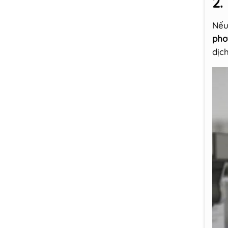
2.
Nếu
pho
dịc