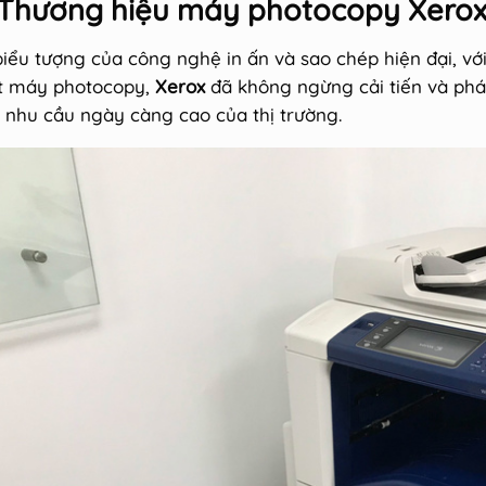
 Thương hiệu máy photocopy Xero
biểu tượng của công nghệ in ấn và sao chép hiện đại, với
t máy photocopy,
Xerox
đã không ngừng cải tiến và phá
 nhu cầu ngày càng cao của thị trường.