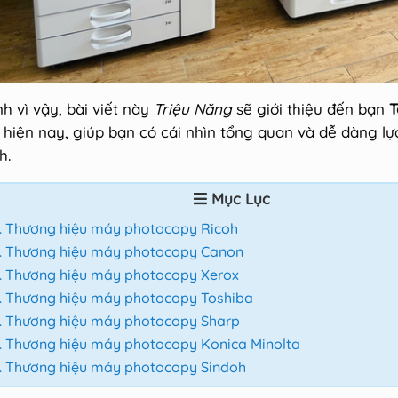
nh vì vậy, bài viết này
Triệu Năng
sẽ giới thiệu đến bạn
T
hiện nay, giúp bạn có cái nhìn tổng quan và dễ dàng lự
h.
Mục Lục
Thương hiệu máy photocopy Ricoh
Thương hiệu máy photocopy Canon
Thương hiệu máy photocopy Xerox
Thương hiệu máy photocopy Toshiba
Thương hiệu máy photocopy Sharp
Thương hiệu máy photocopy Konica Minolta
Thương hiệu máy photocopy Sindoh