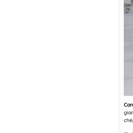
Can
gia
ché