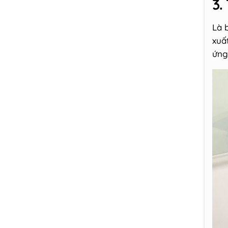
3.
Là 
xuấ
ứng