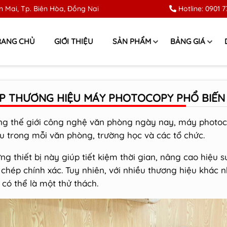
 Mai, Tp. Biên Hòa, Đồng Nai
Hotline:
0901 7
RANG CHỦ
GIỚI THIỆU
SẢN PHẨM
BẢNG GIÁ
P THƯƠNG HIỆU MÁY PHOTOCOPY PHỔ BIẾN 
ng thế giới công nghệ văn phòng ngày nay, máy photoc
ếu trong mỗi văn phòng, trường học và các tổ chức.
ng thiết bị này giúp tiết kiệm thời gian, nâng cao hiệu 
 chép chính xác. Tuy nhiên, với nhiều thương hiệu khác
 có thể là một thử thách.