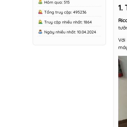
Hôm qua: 515
1.
Tổng truy cập: 495236
Ric
Truy cập nhiều nhất: 1864
tưở
Ngày nhiều nhất: 10.04.2024
Với
máy