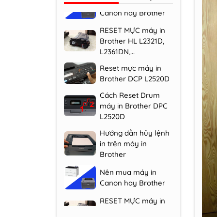
RESET MỰC máy in
Brother HL L2321D,
L2361DN,...
Reset mực máy in
Brother DCP L2520D
Cách Reset Drum
máy in Brother DPC
L2520D
Hướng dẫn hủy lệnh
in trên máy in
Brother
Nên mua máy in
Canon hay Brother
RESET MỰC máy in
Brother HL L2321D,
L2361DN,...
Reset mực máy in