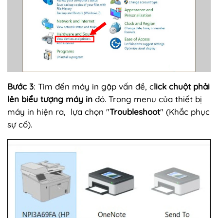
Bước 3
: Tìm đến máy in gặp vấn đề, c
lick chuột phải
lên biểu tượng máy in
đó. Trong menu của thiết bị
máy in hiện ra, lựa chọn "
Troubleshoot
" (Khắc phục
sự cố).