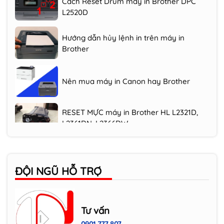
Hướng dẫn hủy lệnh in trên máy in
Brother
Nên mua máy in Canon hay Brother
RESET MỰC máy in Brother HL L2321D,
L2361DN, L2366DW
Reset mực máy in Brother DCP L2520D
Cách Reset Drum máy in Brother DPC
ĐỘI NGŨ HỖ TRỢ
L2520D
Tư vấn