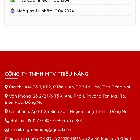
Truy cập nhiều nhất: 1864
Ngày nhiều nhất: 10.04.2024
CÔNG TY TNHH MTV TRIỆU NĂNG
Địa chỉ: 48A,Tổ 7, KP2, P.Tân Hiệp, TP.Biên Hòa, Tỉnh Đồng Nai
Văn Phòng: Số 2/27/6 Tổ 4, Khu Phố 1, Phường Tân Mai, Tp.
Biên Hòa, Đồng Nai
Chi nhánh: Ấp 10, Xã Bình Sơn, Huyện Long Thành, Đồng Nai
Hotline:
0901 777 807
-
0903 959 788
Email:
ctytrieunang@gmail.com
Giấy chứng nhận ĐKKD số 3603044838 do Sở Kế hoạch và Đầu tư