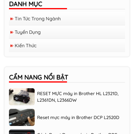
DANH MỤC
Tin Tức Trong Ngành
Tuyển Dụng
Hướng dẫn hủy lệnh in trên máy in
Kiến Thức
Brother
Nên mua máy in Canon hay Brother
CẨM NANG NỔI BẬT
RESET MỰC máy in Brother HL L2321D,
L2361DN, L2366DW
Reset mực máy in Brother DCP L2520D
Cách Reset Drum máy in Brother DPC
L2520D