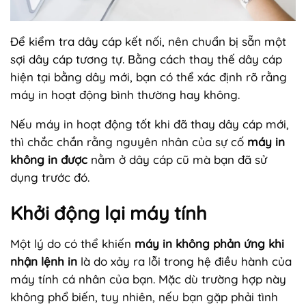
Để kiểm tra dây cáp kết nối, nên chuẩn bị sẵn một
sợi dây cáp tương tự. Bằng cách thay thế dây cáp
hiện tại bằng dây mới, bạn có thể xác định rõ rằng
máy in hoạt động bình thường hay không.
Nếu máy in hoạt động tốt khi đã thay dây cáp mới,
thì chắc chắn rằng nguyên nhân của sự cố
máy in
không in được
nằm ở dây cáp cũ mà bạn đã sử
dụng trước đó.
Khởi động lại máy tính
Một lý do có thể khiến
máy in không phản ứng khi
nhận lệnh in
là do xảy ra lỗi trong hệ điều hành của
máy tính cá nhân của bạn. Mặc dù trường hợp này
không phổ biến, tuy nhiên, nếu bạn gặp phải tình