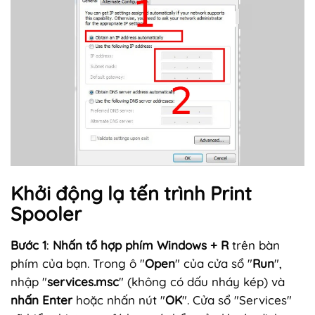
Khởi động lạ tến trình Print
Spooler
Bước 1
:
Nhấn tổ hợp phím Windows + R
trên bàn
phím của bạn. Trong ô "
Open
" của cửa sổ "
Run
",
nhập "
services.msc
" (không có dấu nháy kép) và
nhấn Enter
hoặc nhấn nút "
OK
". Cửa sổ "Services"