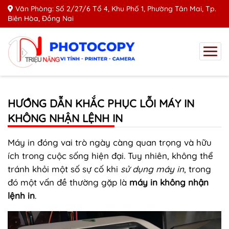
Văn Phòng: Số 2/27/6 Tổ 4, Khu Phố 1, Phường Tân Mai, Tp.
Biên Hòa, Đồng Nai
HƯỚNG DẪN KHẮC PHỤC LỖI MÁY IN
KHÔNG NHẬN LỆNH IN
Máy in đóng vai trò ngày càng quan trọng và hữu
ích trong cuộc sống hiện đại. Tuy nhiên, không thể
tránh khỏi một số sự cố khi
sử dụng máy in
, trong
đó một vấn đề thường gặp là
máy in không nhận
lệnh in
.