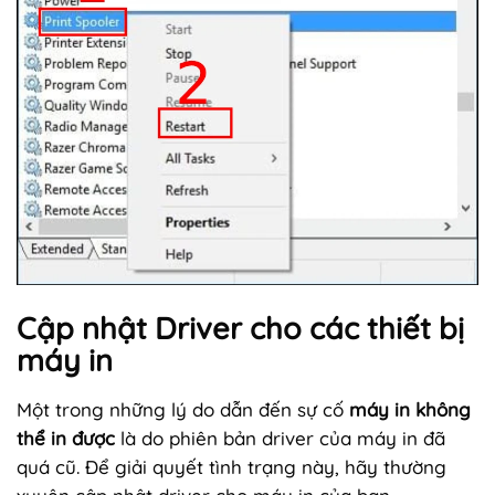
Cập nhật Driver cho các thiết bị
máy in
Một trong những lý do dẫn đến sự cố
máy in không
thể in được
là do phiên bản driver của máy in đã
quá cũ. Để giải quyết tình trạng này, hãy thường