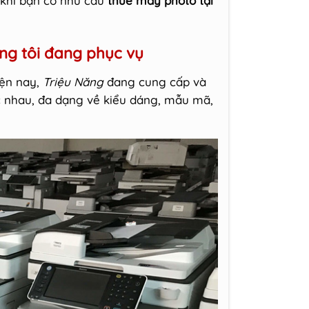
 khi bạn có nhu cầu
thuê máy photo tại
ng tôi đang phục vụ
iện nay,
Triệu Năng
đang cung cấp và
 nhau, đa dạng về kiểu dáng, mẫu mã,