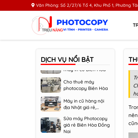
Văn Phòng: Số 2/27/6 Tổ 4, Khu Phố 1, Phường Tân
Bơm mực, nạp mực
T
máy in Biên Hòa
Đồng Nai
Mua bán trao đổi
máy in cũ Biên Hòa
DỊCH VỤ
NỔI BẬT
TH
Cho thuê máy
photocopy Biên Hòa
T
C
Máy in cũ hàng nội
hà
địa Nhật giá rẻ,...
Sửa máy Photocopy
Tron
giá rẻ Biên Hòa Đồng
nên
Nai
cũn
Sửa máy in giá rẻ
Biên Hòa Đồng Nai