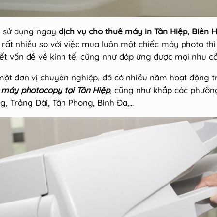
 sử dụng ngay
dịch vụ cho thuê máy in Tân Hiệp, Biên 
 rất nhiều so với việc mua luôn một chiếc máy photo thì 
ết vấn đề về kính tế, cũng như đáp ứng được mọi nhu cầu
một đơn vị chuyên nghiệp, đã có nhiều năm hoạt động t
i máy photocopy tại Tân Hiệp
, cũng như khắp các phườn
g, Trảng Dài, Tân Phong, Bình Đa,...