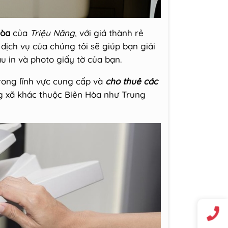
Hòa
của
Triệu Năng
, với giá thành rẻ
dịch vụ của chúng tôi sẽ giúp bạn giải
 in và photo giấy tờ của bạn.
rong lĩnh vực cung cấp và
cho thuê các
g xã khác thuộc Biên Hòa như Trung