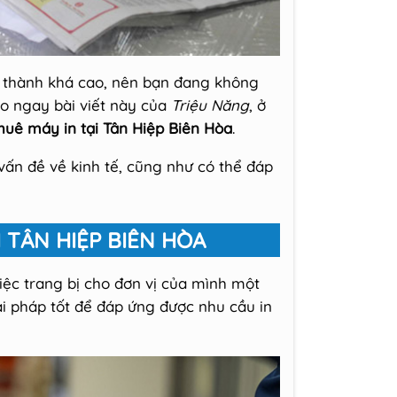
 thành khá cao, nên bạn đang không
o ngay bài viết này của
Triệu Năng
, ở
thuê máy in tại Tân Hiệp Biên Hòa
.
vấn đề về kinh tế, cũng như có thể đáp
 TÂN HIỆP BIÊN HÒA
ệc trang bị cho đơn vị của mình một
ải pháp tốt để đáp ứng được nhu cầu in