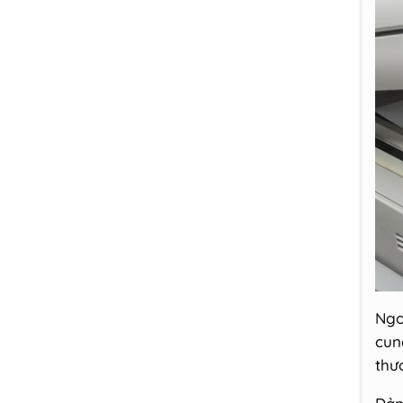
Ngo
cun
thư