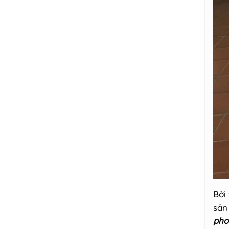
Bởi
sản
pho