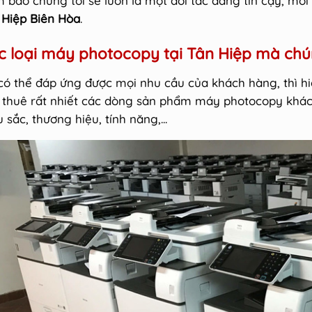
 bảo chúng tôi sẽ luôn là một đối tác đáng tin cậy, mỗi
 Hiệp Biên Hòa
.
c loại máy photocopy tại Tân Hiệp mà chú
có thể đáp ứng được mọi nhu cầu của khách hàng, thì h
 thuê rất nhiết các dòng sản phẩm máy photocopy khác
sắc, thương hiệu, tính năng,...