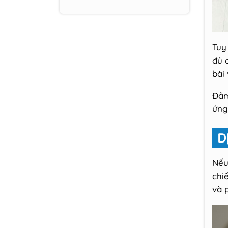
Tuy
đủ 
bài
Đảm
ứng
D
Nếu
chi
và p