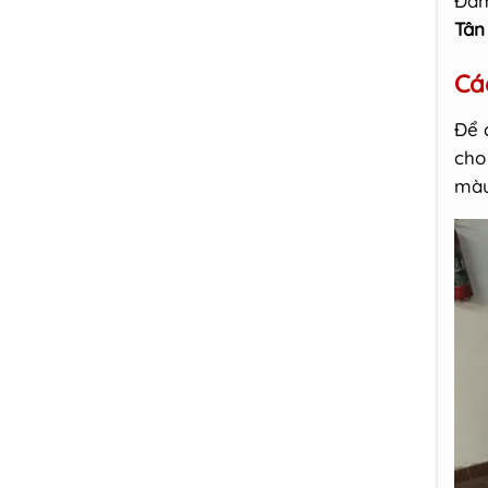
Đảm
Tân
Cá
Để 
cho
màu 