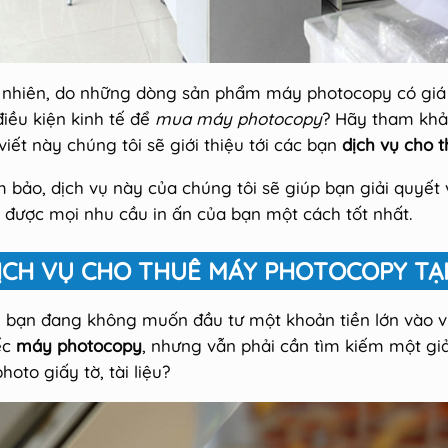
 nhiên, do những dòng sản phẩm máy photocopy có giá
điều kiện kinh tế để
mua máy photocopy
? Hãy tham khả
 viết này chúng tôi sẽ giới thiệu tới các bạn
dịch vụ cho 
 bảo, dịch vụ này của chúng tôi sẽ giúp bạn giải quyết 
 được mọi nhu cầu in ấn của bạn một cách tốt nhất.
ỊCH VỤ CHO THUÊ MÁY PHOTOCOPY TẠI
 bạn đang không muốn đầu tư một khoản tiền lớn vào vi
ếc
máy photocopy
, nhưng vẫn phải cần tìm kiếm một gi
hoto giấy tờ, tài liệu?