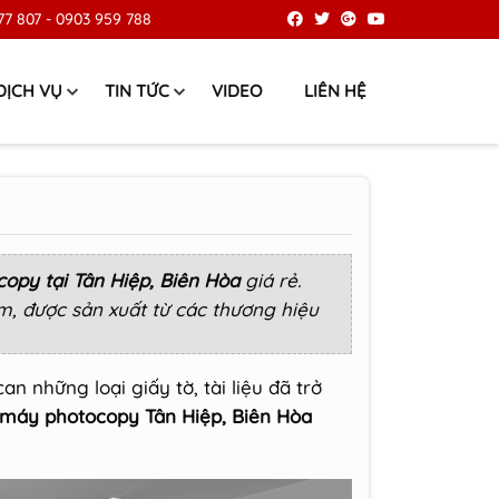
77 807
-
0903 959 788
DỊCH VỤ
TIN TỨC
VIDEO
LIÊN HỆ
opy tại Tân Hiệp, Biên Hòa
giá rẻ.
, được sản xuất từ các thương hiệu
can những loại giấy tờ, tài liệu đã trở
máy photocopy Tân Hiệp, Biên Hòa