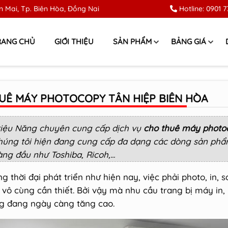
 Mai, Tp. Biên Hòa, Đồng Nai
Hotline:
0901 7
RANG CHỦ
GIỚI THIỆU
SẢN PHẨM
BẢNG GIÁ
UÊ MÁY PHOTOCOPY TÂN HIỆP BIÊN HÒA
riệu Năng
chuyên cung cấp dịch vụ
cho thuê máy photoc
húng tôi hiện đang cung cấp đa dạng các dòng sản phẩm
ng đầu như Toshiba, Ricoh,...
g thời đại phát triển như hiện nay, việc phải photo, in, s
 vô cùng cần thiết. Bởi vậy mà nhu cầu trang bị máy in,
g đang ngày càng tăng cao.