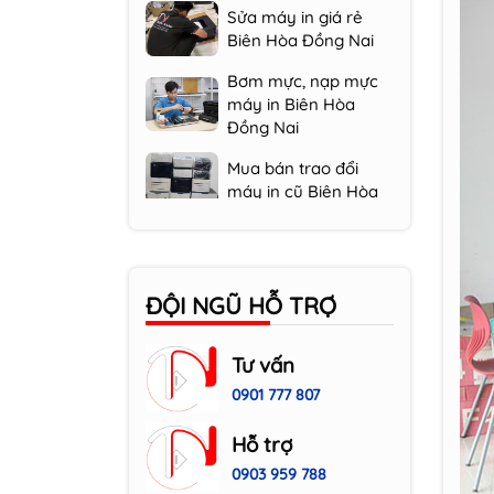
Bơm mực, nạp mực
máy in Biên Hòa
Đồng Nai
Mua bán trao đổi
máy in cũ Biên Hòa
Cho thuê máy
photocopy Biên Hòa
Máy in cũ hàng nội
địa Nhật giá rẻ,...
ĐỘI NGŨ HỖ TRỢ
Sửa máy Photocopy
giá rẻ Biên Hòa Đồng
Tư vấn
Nai
0901 777 807
Sửa máy in giá rẻ
Biên Hòa Đồng Nai
Hỗ trợ
0903 959 788