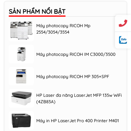
SẢN PHẨM
NỔI BẬT
Máy photocopy RICOH Mp
2554/3054/3554
Máy photocopy RICOH IM C3000/3500
Máy photocopy RICOH MP 305+SPF
HP Laser đa năng LaserJet MFP 135w WiFi
(4ZB83A)
Máy in HP LaserJet Pro 400 Printer M401