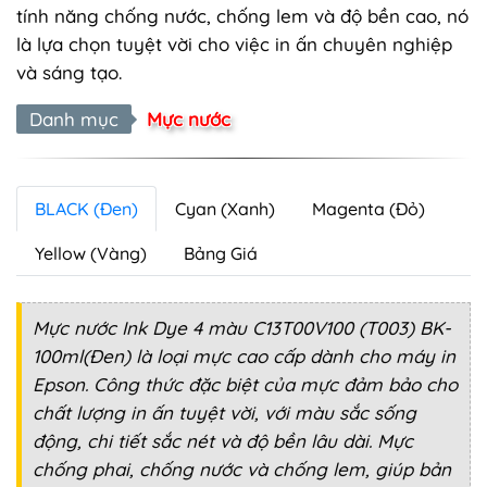
tính năng chống nước, chống lem và độ bền cao, nó
là lựa chọn tuyệt vời cho việc in ấn chuyên nghiệp
và sáng tạo.
Danh mục
Mực nước
BLACK (Đen)
Cyan (Xanh)
Magenta (Đỏ)
Yellow (Vàng)
Bảng Giá
Mực nước Ink Dye 4 màu C13T00V100 (T003) BK-
100ml(Đen) là loại mực cao cấp dành cho máy in
Epson. Công thức đặc biệt của mực đảm bảo cho
chất lượng in ấn tuyệt vời, với màu sắc sống
động, chi tiết sắc nét và độ bền lâu dài. Mực
chống phai, chống nước và chống lem, giúp bản