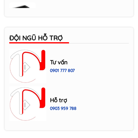
Máy in Canon LPB 6030W
Máy photocopy RICOH MP
ĐỘI NGŨ HỖ TRỢ
4054/5054/6054
Máy photocopy RICOH Mp
Tư vấn
2554/3054/3554
0901 777 807
Hỗ trợ
0903 959 788