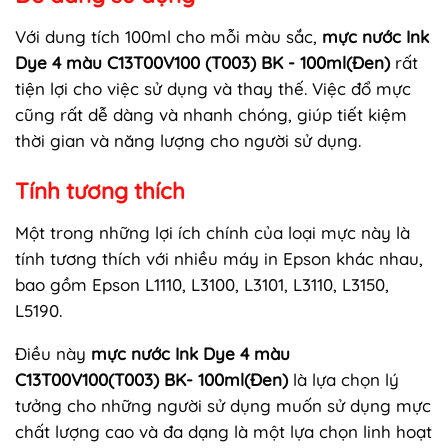
Với dung tích 100ml cho mỗi màu sắc,
mực nước Ink
Dye 4 màu C13T00V100 (T003) BK - 100ml(Đen)
rất
tiện lợi cho việc sử dụng và thay thế. Việc đổ mực
cũng rất dễ dàng và nhanh chóng, giúp tiết kiệm
thời gian và năng lượng cho người sử dụng.
Tính tương thích
Một trong những lợi ích chính của loại mực này là
tính tương thích với nhiều máy in Epson khác nhau,
bao gồm Epson L1110, L3100, L3101, L3110, L3150,
L5190.
Điều này
mực nước Ink Dye 4 màu
C13T00V100(T003) BK
- 100ml(Đen)
là lựa chọn lý
tưởng cho những người sử dụng muốn sử dụng mực
chất lượng cao và đa dạng là một lựa chọn linh hoạt