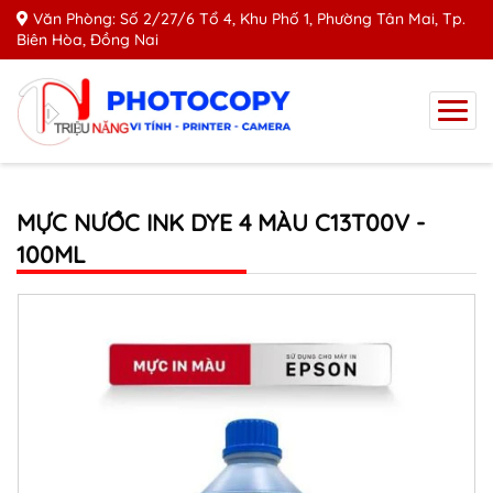
Văn Phòng: Số 2/27/6 Tổ 4, Khu Phố 1, Phường Tân Mai, Tp.
Biên Hòa, Đồng Nai
MỰC NƯỚC INK DYE 4 MÀU C13T00V -
100ML