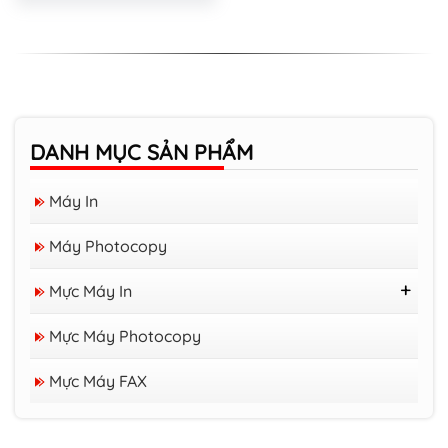
Máy photocopy RICOH IM C3000/3500
Máy photocopy RICOH MP 305+SPF
DANH MỤC SẢN PHẨM
HP Laser đa năng LaserJet MFP 135w WiFi
Máy In
(4ZB83A)
Máy Photocopy
Máy in HP LaserJet Pro 400 Printer M401
Mực Máy In
Mực Nước
Mực Máy Photocopy
Máy in Canon LPB 6030W
Mực Máy In Brother
Mực Cho Máy In Ricoh Và Xerox
Mực Máy FAX
Mực Cho Máy In Samsung
Máy photocopy RICOH MP
4054/5054/6054