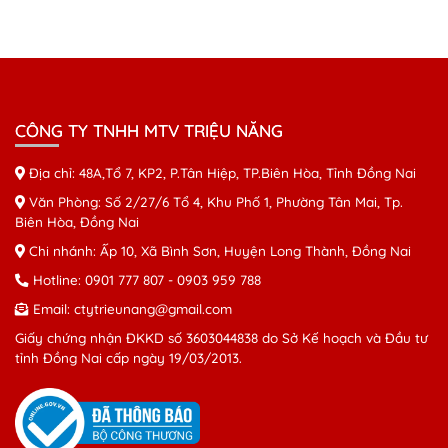
CÔNG TY TNHH MTV TRIỆU NĂNG
Địa chỉ: 48A,Tổ 7, KP2, P.Tân Hiệp, TP.Biên Hòa, Tỉnh Đồng Nai
Văn Phòng: Số 2/27/6 Tổ 4, Khu Phố 1, Phường Tân Mai, Tp.
Biên Hòa, Đồng Nai
Chi nhánh: Ấp 10, Xã Bình Sơn, Huyện Long Thành, Đồng Nai
Hotline:
0901 777 807
-
0903 959 788
Email:
ctytrieunang@gmail.com
Giấy chứng nhận ĐKKD số 3603044838 do Sở Kế hoạch và Đầu tư
tỉnh Đồng Nai cấp ngày 19/03/2013.