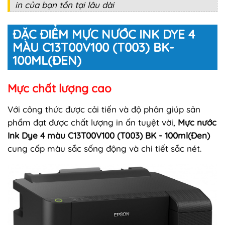
in của bạn tồn tại lâu dài
ĐẶC ĐIỂM MỰC NƯỚC INK DYE 4
MÀU C13T00V100 (T003) BK-
100ML(ĐEN)
Mực chất lượng cao
Với công thức được cải tiến và độ phân giúp sản
phẩm đạt được chất lượng in ấn tuyệt vời,
Mực nước
Ink Dye 4 màu C13T00V100
(T003) BK
- 100ml(Đen)
cung cấp màu sắc sống động và chi tiết sắc nét.