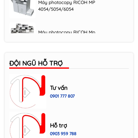
4054/5054/6054
Máy photocopy RICOH Mp
2554/3054/3554
Máy photocopy RICOH IM C3000/3500
ĐỘI NGŨ HỖ TRỢ
Máy photocopy RICOH MP 305+SPF
Tư vấn
0901 777 807
HP Laser đa năng LaserJet MFP 135w WiFi
(4ZB83A)
Hỗ trợ
Máy in HP LaserJet Pro 400 Printer M401
0903 959 788