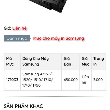
Giá:
Liên hệ
Danh mục
Mực cho máy in Samsung
Mã
Dùng Cho Máy
Giá
Giá
Trang
Mực
Samsung
Bán
Mực
In
Samsung 4216F/
Liên
1710D3
1520/ 1510/ 1710/
650.000
3.000
hệ
1740/ 1750
SẢN PHẨM KHÁC