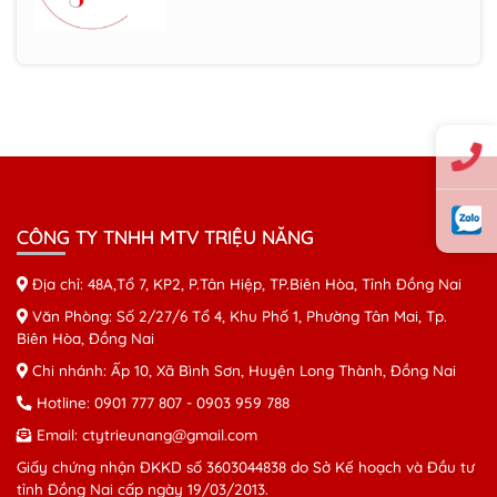
Máy in Canon LPB 6030W
Máy photocopy RICOH MP
4054/5054/6054
CÔNG TY TNHH MTV TRIỆU NĂNG
Máy photocopy RICOH Mp
2554/3054/3554
Địa chỉ: 48A,Tổ 7, KP2, P.Tân Hiệp, TP.Biên Hòa, Tỉnh Đồng Nai
Văn Phòng: Số 2/27/6 Tổ 4, Khu Phố 1, Phường Tân Mai, Tp.
Biên Hòa, Đồng Nai
Chi nhánh: Ấp 10, Xã Bình Sơn, Huyện Long Thành, Đồng Nai
Hotline:
0901 777 807
-
0903 959 788
Email:
ctytrieunang@gmail.com
Giấy chứng nhận ĐKKD số 3603044838 do Sở Kế hoạch và Đầu tư
tỉnh Đồng Nai cấp ngày 19/03/2013.