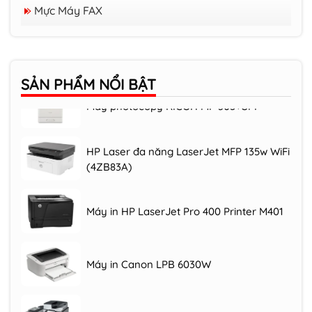
Mực Cho Máy In Ricoh Và Xerox
Mực Máy FAX
Mực Cho Máy In Samsung
Máy photocopy RICOH IM C3000/3500
SẢN PHẨM
NỔI BẬT
Máy photocopy RICOH MP 305+SPF
HP Laser đa năng LaserJet MFP 135w WiFi
(4ZB83A)
Máy in HP LaserJet Pro 400 Printer M401
Máy in Canon LPB 6030W
Máy photocopy RICOH MP