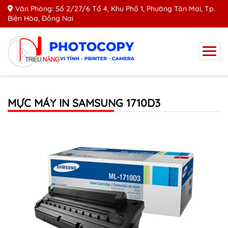
Văn Phòng: Số 2/27/6 Tổ 4, Khu Phố 1, Phường Tân Mai, Tp.
Biên Hòa, Đồng Nai
MỰC MÁY IN SAMSUNG 1710D3